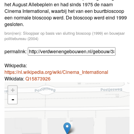
het August Allebeplein en had sinds 1975 de naam
Cinema International, waarbij het van een buurtbioscoop
een normale bioscoop werd. De bioscoop werd eind 1999
gesloten.
bron(nen): Sloopjaar op basis van sluiting bioscoop (1999) en bouwjaar
politiebureau (2004)
permalink:
Wikipedia:
https://nl.wikipedia.org/wiki/Cinema_International
Wikidata:
Q15873926
+
-