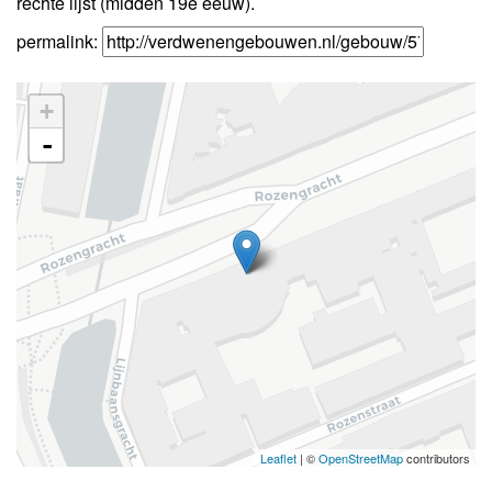
rechte lijst (midden 19e eeuw).
permalink:
+
-
Leaflet
| ©
OpenStreetMap
contributors