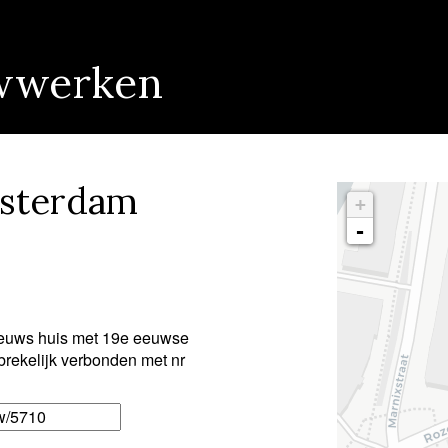
wwerken
msterdam
+
-
eeuws huis met 19e eeuwse
brekelijk verbonden met nr