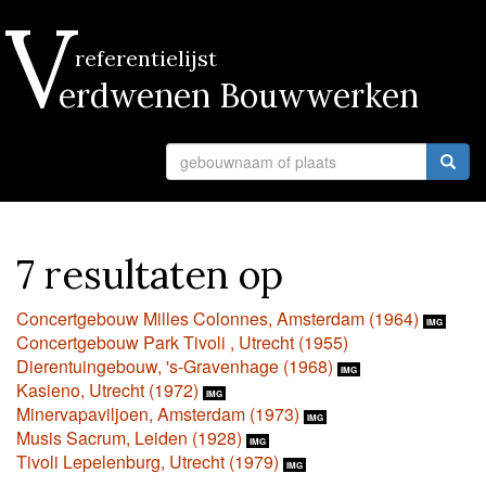
V
referentielijst
erdwenen Bouwwerken
7 resultaten op
Concertgebouw Milles Colonnes, Amsterdam (1964)
IMG
Concertgebouw Park Tivoli , Utrecht (1955)
Dierentuingebouw, 's-Gravenhage (1968)
IMG
Kasieno, Utrecht (1972)
IMG
Minervapaviljoen, Amsterdam (1973)
IMG
Musis Sacrum, Leiden (1928)
IMG
Tivoli Lepelenburg, Utrecht (1979)
IMG